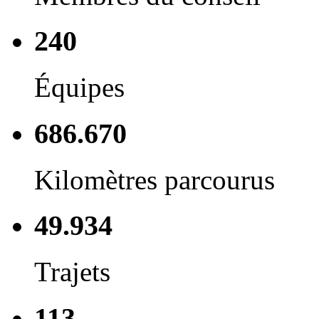
240
Équipes
686.670
Kilomètres parcourus
49.934
Trajets
113