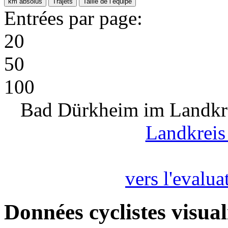
km absolus
Trajets
Taille de l’équipe
Entrées par page:
20
50
100
Bad Dürkheim im Landkrei
Landkrei
vers l'evalua
Données cyclistes visual