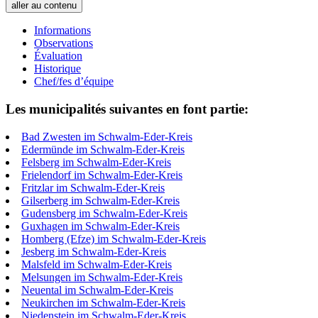
aller au contenu
Informations
Observations
Évaluation
Historique
Chef/fes d’équipe
Les municipalités suivantes en font partie:
Bad Zwesten im Schwalm-Eder-Kreis
Edermünde im Schwalm-Eder-Kreis
Felsberg im Schwalm-Eder-Kreis
Frielendorf im Schwalm-Eder-Kreis
Fritzlar im Schwalm-Eder-Kreis
Gilserberg im Schwalm-Eder-Kreis
Gudensberg im Schwalm-Eder-Kreis
Guxhagen im Schwalm-Eder-Kreis
Homberg (Efze) im Schwalm-Eder-Kreis
Jesberg im Schwalm-Eder-Kreis
Malsfeld im Schwalm-Eder-Kreis
Melsungen im Schwalm-Eder-Kreis
Neuental im Schwalm-Eder-Kreis
Neukirchen im Schwalm-Eder-Kreis
Niedenstein im Schwalm-Eder-Kreis