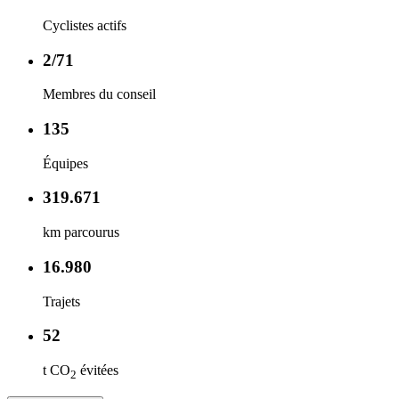
Cyclistes actifs
2/71
Membres du conseil
135
Équipes
319.671
km parcourus
16.980
Trajets
52
t CO
évitées
2