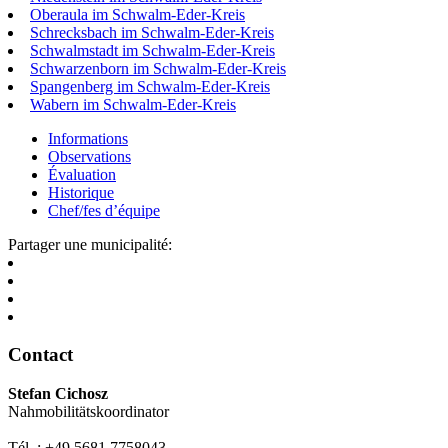
Oberaula im Schwalm-Eder-Kreis
Schrecksbach im Schwalm-Eder-Kreis
Schwalmstadt im Schwalm-Eder-Kreis
Schwarzenborn im Schwalm-Eder-Kreis
Spangenberg im Schwalm-Eder-Kreis
Wabern im Schwalm-Eder-Kreis
Informations
Observations
Évaluation
Historique
Chef/fes d’équipe
Partager une municipalité:
Contact
Stefan Cichosz
Nahmobilitätskoordinator
Tél. : +49 5681 7758043