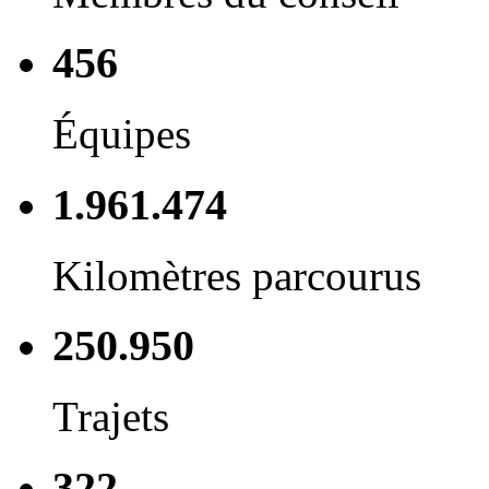
456
Équipes
1.961.474
Kilomètres parcourus
250.950
Trajets
322