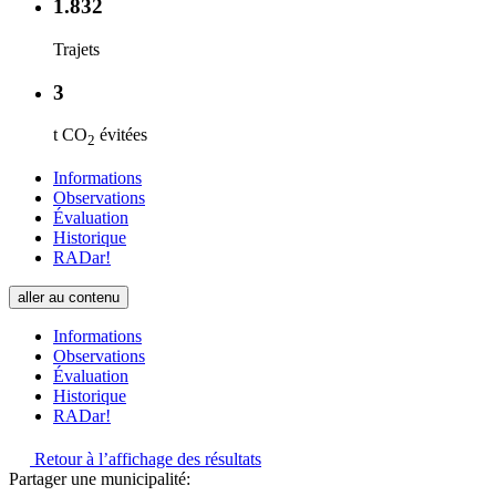
1.832
Trajets
3
t CO
évitées
2
Informations
Observations
Évaluation
Historique
RADar!
aller au contenu
Informations
Observations
Évaluation
Historique
RADar!
Retour à l’affichage des résultats
Partager une municipalité: