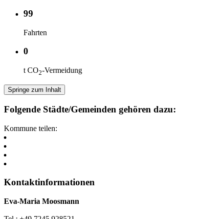
99
Fahrten
0
t CO
-Vermeidung
2
Springe zum Inhalt
Folgende Städte/Gemeinden gehören dazu:
Kommune teilen:
Kontaktinformationen
Eva-Maria Moosmann
Tel.: +49 7245 928521