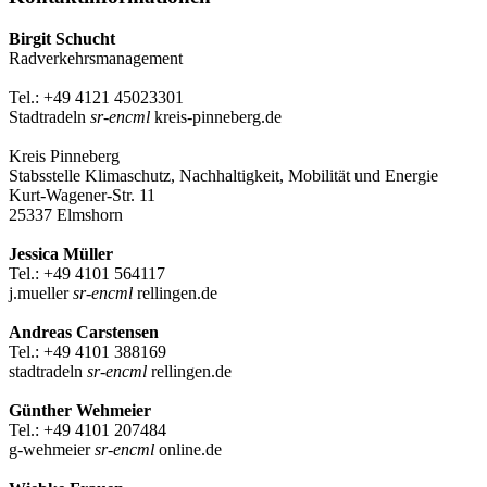
Birgit Schucht
Radverkehrsmanagement
Tel.: +49 4121 45023301
Stadtradeln
sr-encml
kreis-pinneberg.de
Kreis Pinneberg
Stabsstelle Klimaschutz, Nachhaltigkeit, Mobilität und Energie
Kurt-Wagener-Str. 11
25337 Elmshorn
Jessica Müller
Tel.: +49 4101 564117
j.mueller
sr-encml
rellingen.de
Andreas Carstensen
Tel.: +49 4101 388169
stadtradeln
sr-encml
rellingen.de
Günther Wehmeier
Tel.: +49 4101 207484
g-wehmeier
sr-encml
online.de