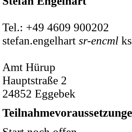
Stefan Engelhart
Tel.: +49 4609 900202
stefan.engelhart
sr-encml
ks
Amt Hürup
Hauptstraße 2
24852 Eggebek
Teilnahmevoraussetzung
Start noch offen