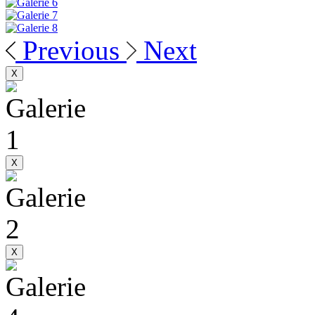
Previous
Next
X
X
X