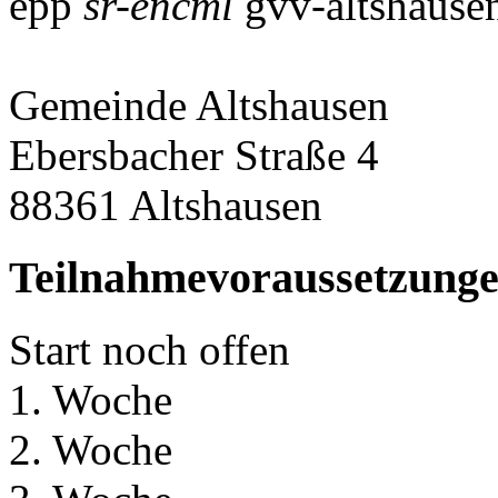
epp
sr-encml
gvv-altshause
Gemeinde Altshausen
Ebersbacher Straße 4
88361 Altshausen
Teilnahmevoraussetzung
Start noch offen
1. Woche
2. Woche