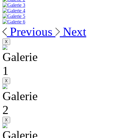
Previous
Next
X
X
X