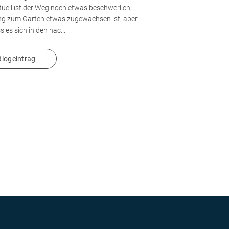
uell ist der Weg noch etwas beschwerlich,
ng zum Garten etwas zugewachsen ist, aber
s es sich in den näc...
logeintrag