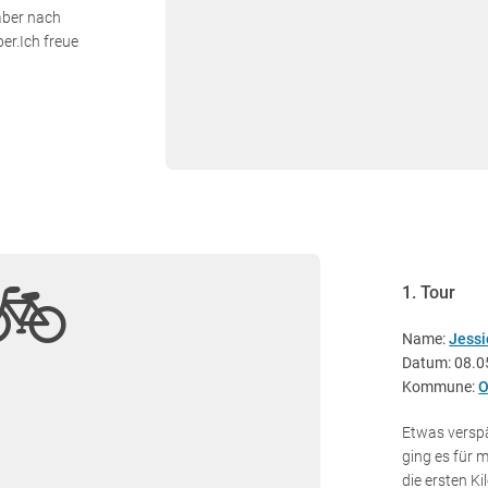
aber nach
er.Ich freue
1. Tour
Name:
Jess
Datum: 08.0
Kommune:
O
Etwas verspä
ging es für 
die ersten K