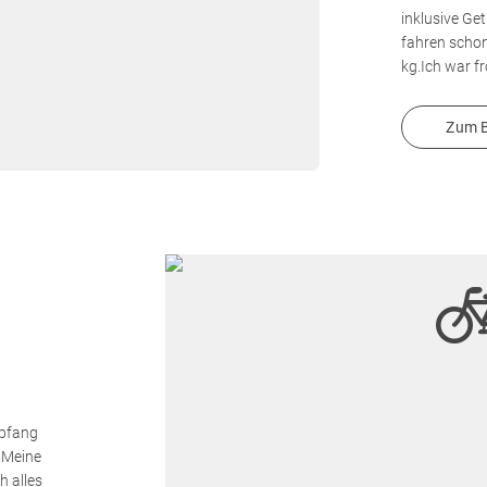
inklusive Ge
fahren schon
kg.Ich war f
Zum B
mpfang
.Meine
h alles