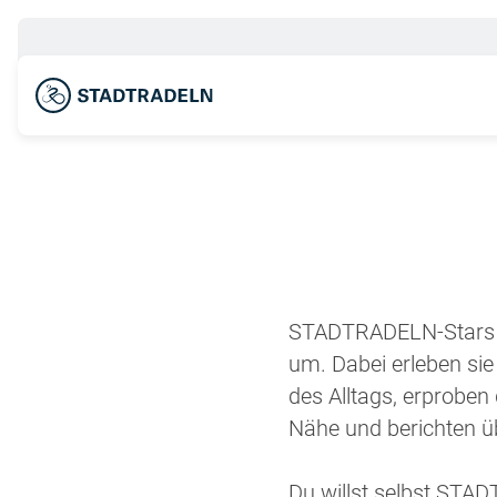
STADTRADELN-Stars s
um. Dabei erleben sie
des Alltags, erprobe
Nähe und berichten 
Du willst selbst ST