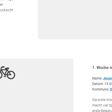
mer
Rücksicht
1. Woche 
Name:
Jess
Datum: 15.0
Kommune:
O
Die erste Wo
macht viel S
erste Belast