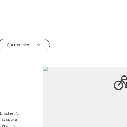
Oberhausen
gebrochen.Am
und es war
nterwegs