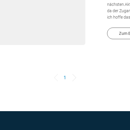
nächsten.Akt
da der Zuga
ich hoffe das
Zum B
1