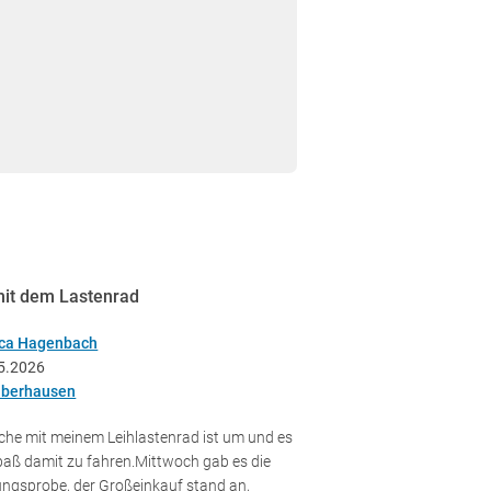
mit dem Lastenrad
ica Hagenbach
5.2026
berhausen
che mit meinem Leihlastenrad ist um und es
paß damit zu fahren.Mittwoch gab es die
ungsprobe, der Großeinkauf stand an,