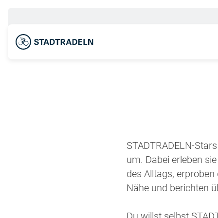
STADTRADELN-Stars s
um. Dabei erleben sie
des Alltags, erprobe
Nähe und berichten 
Du willst selbst ST