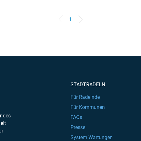
1
STADTRADELN
Für Radelnde
Für Kommunen
r des
FAQs
elt
Presse
ur
System Wartungen