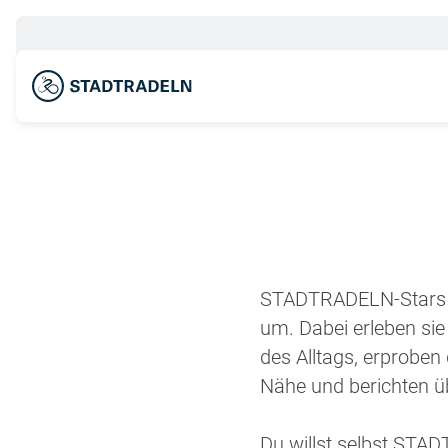
STADTRADELN-Stars s
um. Dabei erleben sie
des Alltags, erprobe
Nähe und berichten 
Du willst selbst ST