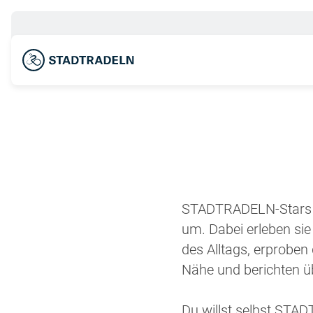
STADTRADELN-Stars s
um. Dabei erleben sie
des Alltags, erprobe
Nähe und berichten 
Du willst selbst ST