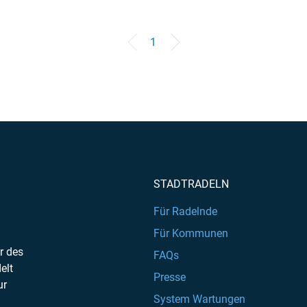
1
STADTRADELN
Für Radelnde
Für Kommunen
r des
FAQs
elt
Presse
ur
System Wartungen