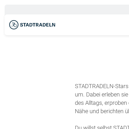
STADTRADELN-Stars s
um. Dabei erleben sie
des Alltags, erprobe
Nähe und berichten 
Du willst selbst ST