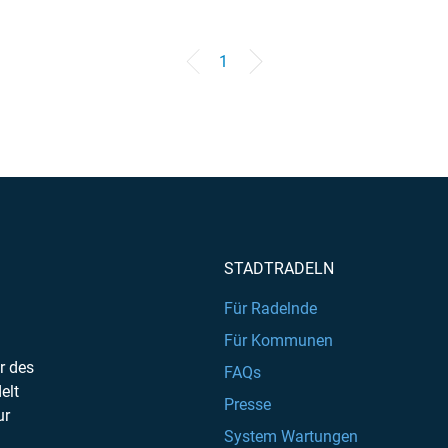
1
STADTRADELN
Für Radelnde
Für Kommunen
r des
FAQs
elt
Presse
ur
System Wartungen