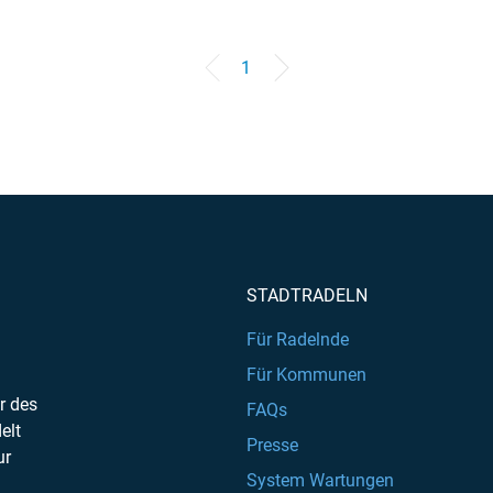
1
STADTRADELN
Für Radelnde
Für Kommunen
r des
FAQs
elt
Presse
ur
System Wartungen