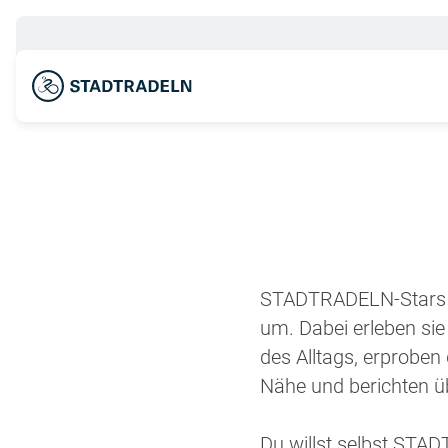
STADTRADELN-Stars s
um. Dabei erleben sie
des Alltags, erprobe
Nähe und berichten 
Du willst selbst ST