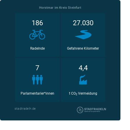
Horstmar im Kreis Steinfurt
186
27.030
Radelnde
Gefahrene Kilometer
7
4,4
Parlamentarier*innen
t CO
Vermeidung
2
stadtradeln.de