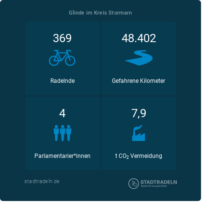
Glinde im Kreis Stormarn
369
48.402
Radelnde
Gefahrene Kilometer
4
7,9
Parlamentarier*innen
t CO
Vermeidung
2
stadtradeln.de