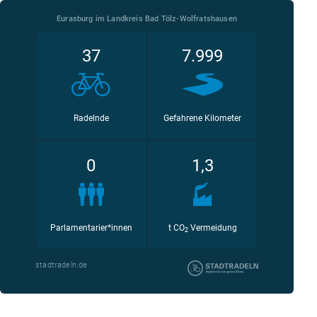
Eurasburg im Landkreis Bad Tölz-Wolfratshausen
37
7.999
Radelnde
Gefahrene Kilometer
0
1,3
Parlamentarier*innen
t CO
Vermeidung
2
stadtradeln.de