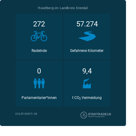
Havelberg im Landkreis Stendal
272
57.274
Radelnde
Gefahrene Kilometer
0
9,4
Parlamentarier*innen
t CO
Vermeidung
2
stadtradeln.de