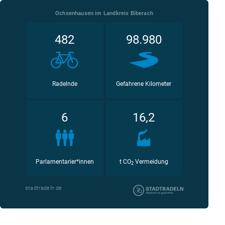
Ochsenhausen im Landkreis Biberach
482
98.980
Radelnde
Gefahrene Kilometer
6
16,2
Parlamentarier*innen
t CO
Vermeidung
2
stadtradeln.de