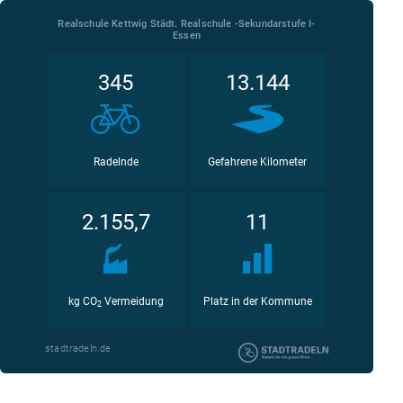
Realschule Kettwig Städt. Realschule -Sekundarstufe I-
Essen
345
13.144
Radelnde
Gefahrene Kilometer
2.155,7
11
kg CO
Vermeidung
Platz in der Kommune
2
stadtradeln.de