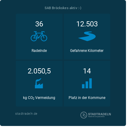
SAB Bröckskes aktiv :-)
36
12.503
Radelnde
Gefahrene Kilometer
2.050,5
14
kg CO
Vermeidung
Platz in der Kommune
2
stadtradeln.de