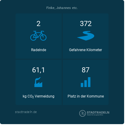
Finke, Johannes etc.
2
372
Radelnde
Gefahrene Kilometer
61,1
87
kg CO
Vermeidung
Platz in der Kommune
2
stadtradeln.de