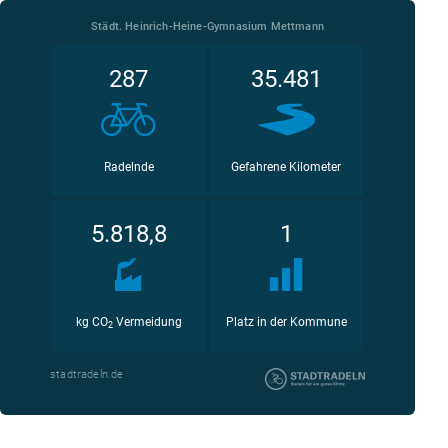
Städt. Heinrich-Heine-Gymnasium Mettmann
287
35.481
Radelnde
Gefahrene Kilometer
5.818,8
1
kg CO
Vermeidung
Platz in der Kommune
2
stadtradeln.de