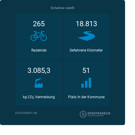
Schadow radelt
265
18.813
Radelnde
Gefahrene Kilometer
3.085,3
51
kg CO
Vermeidung
Platz in der Kommune
2
stadtradeln.de