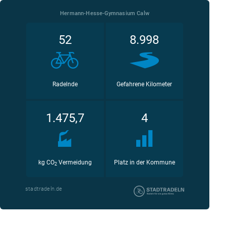
Hermann-Hesse-Gymnasium Calw
52
8.998
Radelnde
Gefahrene Kilometer
1.475,7
4
kg CO
Vermeidung
Platz in der Kommune
2
stadtradeln.de