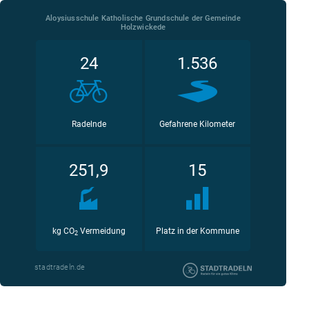
Aloysiusschule Katholische Grundschule der Gemeinde
Holzwickede
24
1.536
Radelnde
Gefahrene Kilometer
251,9
15
kg CO
Vermeidung
Platz in der Kommune
2
stadtradeln.de