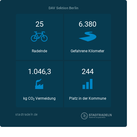
DAV Sektion Berlin
25
6.380
Radelnde
Gefahrene Kilometer
1.046,3
244
kg CO
Vermeidung
Platz in der Kommune
2
stadtradeln.de