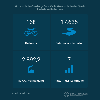
Grundschule Overberg-Dom Kath. Grundschule der Stadt
Paderborn Paderborn
168
17.635
Radelnde
Gefahrene Kilometer
2.892,2
7
kg CO
Vermeidung
Platz in der Kommune
2
stadtradeln.de