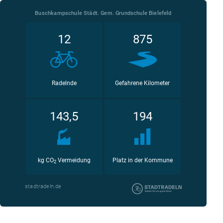
Buschkampschule Städt. Gem. Grundschule Bielefeld
12
875
Radelnde
Gefahrene Kilometer
143,5
194
kg CO
Vermeidung
Platz in der Kommune
2
stadtradeln.de