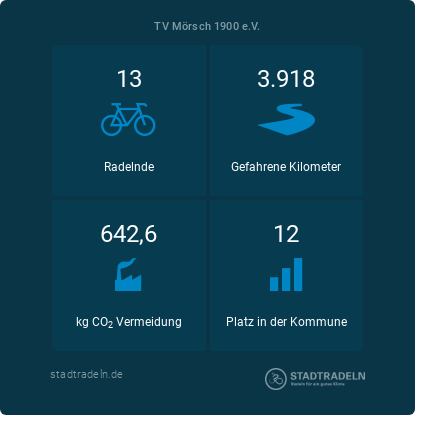
TV Mörsch 1900 e.V.
13
3.918
Radelnde
Gefahrene Kilometer
642,6
12
kg CO
Vermeidung
Platz in der Kommune
2
stadtradeln.de