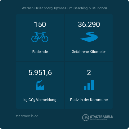
Werner-Heisenberg-Gymnasium Garching b. München
150
36.290
Radelnde
Gefahrene Kilometer
5.951,6
2
kg CO
Vermeidung
Platz in der Kommune
2
stadtradeln.de