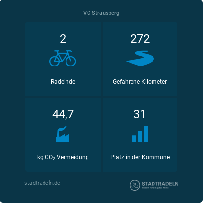
VC Strausberg
2
272
Radelnde
Gefahrene Kilometer
44,7
31
kg CO
Vermeidung
Platz in der Kommune
2
stadtradeln.de